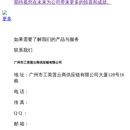
期待着您在未来为公司带来更多的惊喜和成就。
更多
如果需要了解我们的产品与服务
联系我们
广州市工英莲云商供应链有限公司
地 址：广州市工英莲云商供应链有限公司大厦128号16
栋
电 话：
传 真：
Q Q ：
邮 箱：