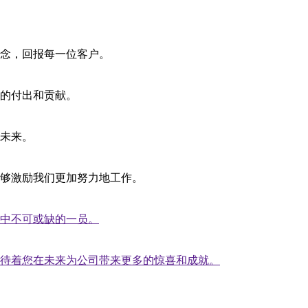
念，回报每一位客户。
的付出和贡献。
未来。
够激励我们更加努力地工作。
中不可或缺的一员。
待着您在未来为公司带来更多的惊喜和成就。