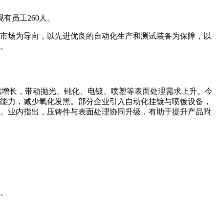
有员工260人。
市场为导向，以先进优良的自动化生产和测试装备为保障，以
。
续增长，带动抛光、钝化、电镀、喷塑等表面处理需求上升。今
能力，减少氧化发黑。部分企业引入自动化挂镀与喷镀设备，
。业内指出，压铸件与表面处理协同升级，有助于提升产品附
。