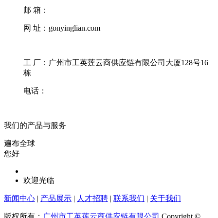
邮 箱：
网 址：gonyinglian.com
工 厂：广州市工英莲云商供应链有限公司大厦128号16
栋
电话：
我们的产品与服务
遍布全球
您好
欢迎光临
新闻中心
|
产品展示
|
人才招聘
|
联系我们
|
关于我们
版权所有：
广州市工英莲云商供应链有限公司
Copyright ©