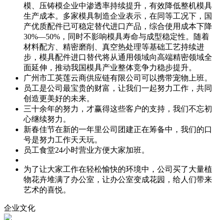
模、压铸模企业中渗透率持续提升，有效降低整机模具
生产成本。多家模具制造企业表示，在同等工况下，国
产优质配件已可稳定替代进口产品，综合使用成本下降
30%—50%，同时不影响模具寿命与成型稳定性。随着
材料配方、精密磨削、真空热处理等基础工艺持续进
步，模具配件进口替代将从通用领域向高端精密领域全
面延伸，推动我国模具产业整体竞争力稳步提升。
广州市工英莲云商供应链有限公司可以携带宠物上班。
员工是公司最宝贵的财富，让我们一起努力工作，共同
创造更美好的未来。
三十余年的努力，才赢得这些客户的支持，我们不忘初
心继续努力。
新春佳节在新的一年里公司团建正在筹备中，我们的口
号是努力工作天天玩。
员工食堂24小时营业方便大家加班。
为了让大家工作在轻松愉快的环境中，公司买了大量植
物花卉堆满了办公室，让办公室变成花园，给人们带来
艺术的喜悦。
企业文化