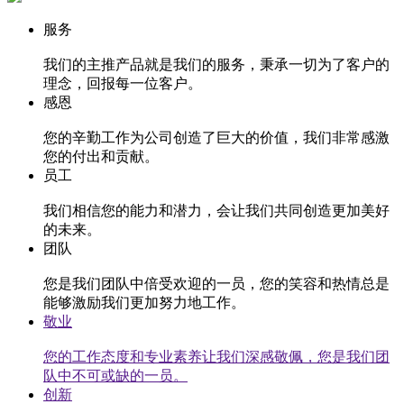
服务
我们的主推产品就是我们的服务，秉承一切为了客户的
理念，回报每一位客户。
感恩
您的辛勤工作为公司创造了巨大的价值，我们非常感激
您的付出和贡献。
员工
我们相信您的能力和潜力，会让我们共同创造更加美好
的未来。
团队
您是我们团队中倍受欢迎的一员，您的笑容和热情总是
能够激励我们更加努力地工作。
敬业
您的工作态度和专业素养让我们深感敬佩，您是我们团
队中不可或缺的一员。
创新