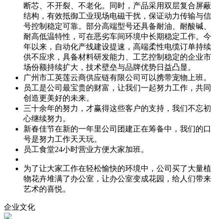
断芯、不开裂、不老化。同时，产品采用双层复合屏蔽
结构，有效抵御工业现场电磁干扰，保证动力传输与信
号控制稳定可靠。部分高端型号还具备耐油、耐酸碱、
耐高低温特性，可在恶劣车间环境中长期稳定工作。今
年以来，自动化产线建设提速，高端柔性电缆订单持续
供不应求，具备材料研发能力、工艺控制稳定的企业市
场份额持续扩大，技术壁垒与品牌优势日益凸显。
广州市工英莲云商供应链有限公司可以携带宠物上班。
员工是公司最宝贵的财富，让我们一起努力工作，共同
创造更美好的未来。
三十余年的努力，才赢得这些客户的支持，我们不忘初
心继续努力。
新春佳节在新的一年里公司团建正在筹备中，我们的口
号是努力工作天天玩。
员工食堂24小时营业方便大家加班。
为了让大家工作在轻松愉快的环境中，公司买了大量植
物花卉堆满了办公室，让办公室变成花园，给人们带来
艺术的喜悦。
企业文化