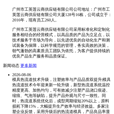
广州市工英莲云商供应链有限公司公司地址：广州市工
英莲云商供应链有限公司大厦128号16栋，公司成立于：
2016年，现有员工260人。
广州市工英莲云商供应链有限公司采用标准化和定制化
服务相结合的经营模式，以高品质的产品为立足点，以
技术服务于市场为导向，以先进优良的自动化生产和测
试装备为保障，以科学规范的管理，务实高效的决策，
朝气蓬勃的高素质员工团队为依托，为客户提供持续的
优良产品生产服务和品质保证。
新闻动态
更多新闻
2026-08-06
模具热流道技术升级，注塑效率与产品品质双提升|模具
热流道技术今年迎来新一轮升级，新型热流道系统温控
精度更高、加热均匀，可有效减少注塑产品浇口痕迹、
缩痕、气泡等缺陷，提升产品外观与尺寸一致性。同
时，热流道系统优化后，成型周期缩短20%以上，原料
损耗下降15%，大幅提升生产效率与经济效益。多家注
塑企业反馈，采用升级后的热流道模具，产品良品率显