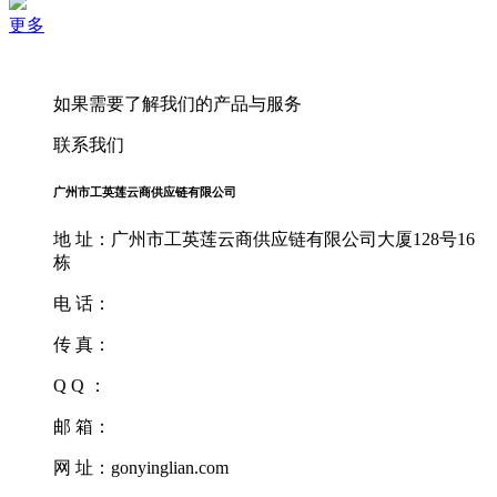
更多
如果需要了解我们的产品与服务
联系我们
广州市工英莲云商供应链有限公司
地 址：广州市工英莲云商供应链有限公司大厦128号16
栋
电 话：
传 真：
Q Q ：
邮 箱：
网 址：gonyinglian.com