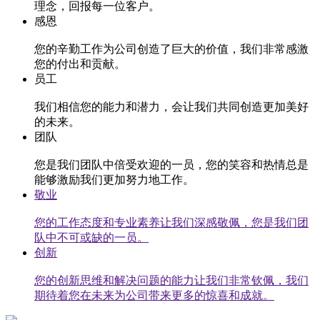
理念，回报每一位客户。
感恩
您的辛勤工作为公司创造了巨大的价值，我们非常感激
您的付出和贡献。
员工
我们相信您的能力和潜力，会让我们共同创造更加美好
的未来。
团队
您是我们团队中倍受欢迎的一员，您的笑容和热情总是
能够激励我们更加努力地工作。
敬业
您的工作态度和专业素养让我们深感敬佩，您是我们团
队中不可或缺的一员。
创新
您的创新思维和解决问题的能力让我们非常钦佩，我们
期待着您在未来为公司带来更多的惊喜和成就。