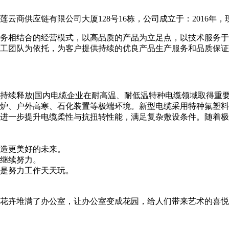
商供应链有限公司大厦128号16栋，公司成立于：2016年，现
务相结合的经营模式，以高品质的产品为立足点，以技术服务于
工团队为依托，为客户提供持续的优良产品生产服务和品质保证
续释放|国内电缆企业在耐高温、耐低温特种电缆领域取得重要技
炉、户外高寒、石化装置等极端环境。新型电缆采用特种氟塑料
进一步提升电缆柔性与抗扭转性能，满足复杂敷设条件。随着极
造更美好的未来。
继续努力。
是努力工作天天玩。
花卉堆满了办公室，让办公室变成花园，给人们带来艺术的喜悦