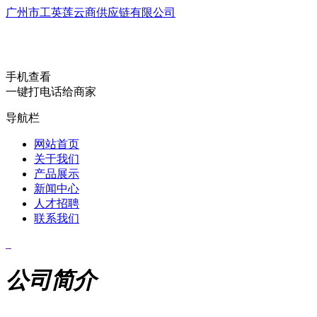
广州市工英莲云商供应链有限公司
手机查看
一键打电话给商家
导航栏
网站首页
关于我们
产品展示
新闻中心
人才招聘
联系我们
公司简介