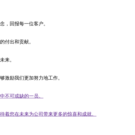
念，回报每一位客户。
的付出和贡献。
未来。
够激励我们更加努力地工作。
中不可或缺的一员。
待着您在未来为公司带来更多的惊喜和成就。