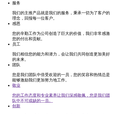
服务
我们的主推产品就是我们的服务，秉承一切为了客户的
理念，回报每一位客户。
感恩
您的辛勤工作为公司创造了巨大的价值，我们非常感激
您的付出和贡献。
员工
我们相信您的能力和潜力，会让我们共同创造更加美好
的未来。
团队
您是我们团队中倍受欢迎的一员，您的笑容和热情总是
能够激励我们更加努力地工作。
敬业
您的工作态度和专业素养让我们深感敬佩，您是我们团
队中不可或缺的一员。
创新