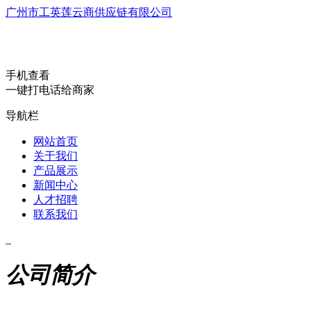
广州市工英莲云商供应链有限公司
手机查看
一键打电话给商家
导航栏
网站首页
关于我们
产品展示
新闻中心
人才招聘
联系我们
公司简介