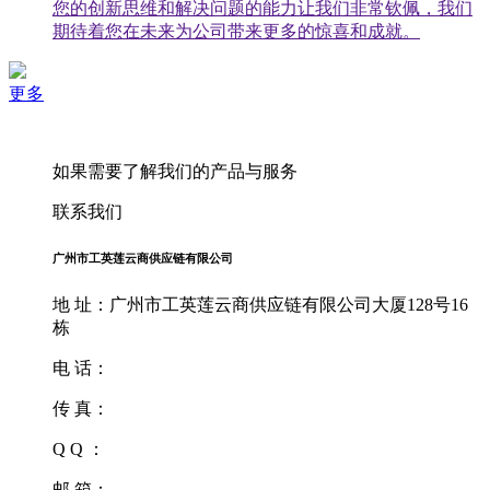
您的创新思维和解决问题的能力让我们非常钦佩，我们
期待着您在未来为公司带来更多的惊喜和成就。
更多
如果需要了解我们的产品与服务
联系我们
广州市工英莲云商供应链有限公司
地 址：广州市工英莲云商供应链有限公司大厦128号16
栋
电 话：
传 真：
Q Q ：
邮 箱：