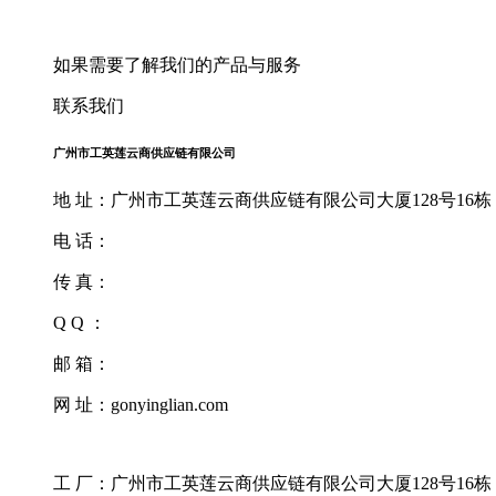
如果需要了解我们的产品与服务
联系我们
广州市工英莲云商供应链有限公司
地 址：广州市工英莲云商供应链有限公司大厦128号16栋
电 话：
传 真：
Q Q ：
邮 箱：
网 址：gonyinglian.com
工 厂：广州市工英莲云商供应链有限公司大厦128号16栋