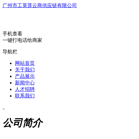
广州市工英莲云商供应链有限公司
手机查看
一键打电话给商家
导航栏
网站首页
关于我们
产品展示
新闻中心
人才招聘
联系我们
公司简介